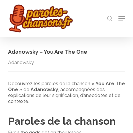
Skip
to
recherch
main
Menu
Close
content
Menu
Adanowsky – You Are The One
Adanowsky
Découvrez les paroles de la chanson «
You Are The
One
» de
Adanowsky
, accompagnées des
explications de leur signification, d’anecdotes et de
contexte.
Paroles de la chanson
Even the gods get on their knees