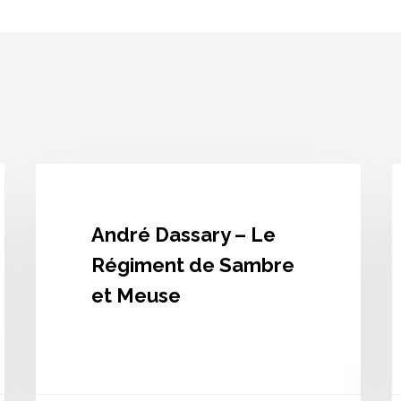
André
A
Dassary
D
–
–
Le
L
André Dassary – Le
Régiment
p
de
b
Régiment de Sambre
Sambre
c
et Meuse
et
a
Meuse
m