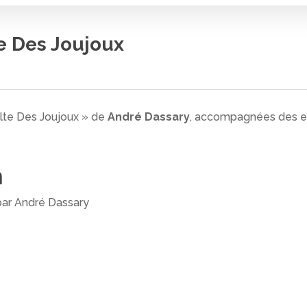
e Des Joujoux
lte Des Joujoux » de
André Dassary
, accompagnées des exp
n
 fermer
par André Dassary