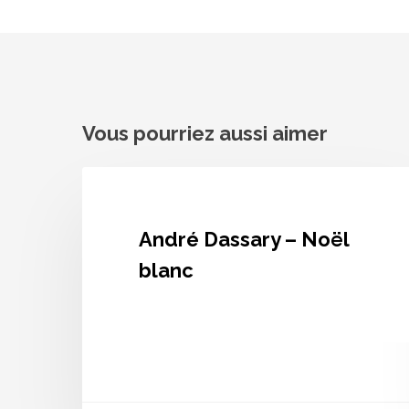
Vous pourriez aussi aimer
André
Dassary
–
Noël
André Dassary – Noël
blanc
blanc