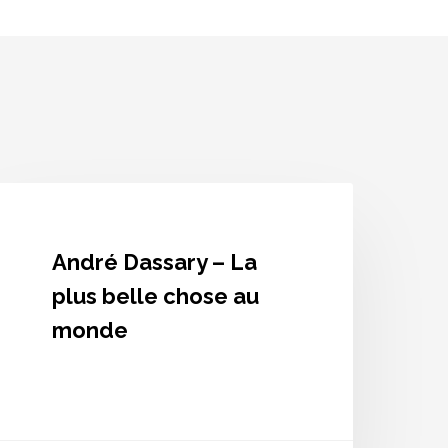
ndré
assary
a
André Dassary – La
lus
elle
plus belle chose au
hose
monde
u
onde