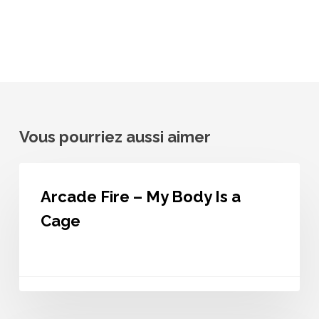
Vous pourriez aussi aimer
Arcade
Fire
Arcade Fire – My Body Is a
–
My
Cage
Body
Is
a
Cage