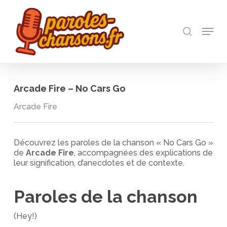
Skip
to
recherch
main
Menu
Close
content
Menu
Arcade Fire – No Cars Go
Arcade Fire
Découvrez les paroles de la chanson « No Cars Go »
de
Arcade Fire
, accompagnées des explications de
leur signification, d’anecdotes et de contexte.
Paroles de la chanson
(Hey!)