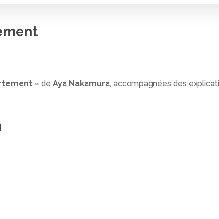
ement
rtement
» de
Aya Nakamura
, accompagnées des explicatio
n
 fermer