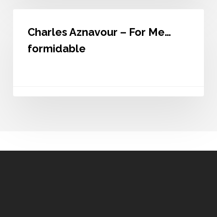
Charles
Aznavour
Charles Aznavour – For Me…
–
For
formidable
Me…
formidable