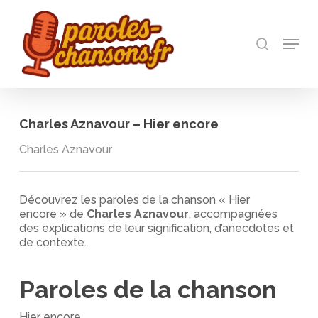
Skip
to
recherch
main
Menu
Close
content
Menu
Charles Aznavour – Hier encore
Charles Aznavour
Découvrez les paroles de la chanson « Hier
encore » de
Charles Aznavour
, accompagnées
des explications de leur signification, d’anecdotes et
de contexte.
Paroles de la chanson
Hier encore,