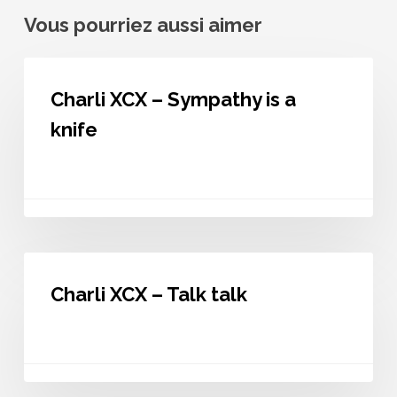
Vous pourriez aussi aimer
Charli
XCX
Charli XCX – Sympathy is a
–
Sympathy
knife
is
a
knife
Charli
XCX
Charli XCX – Talk talk
–
Talk
talk