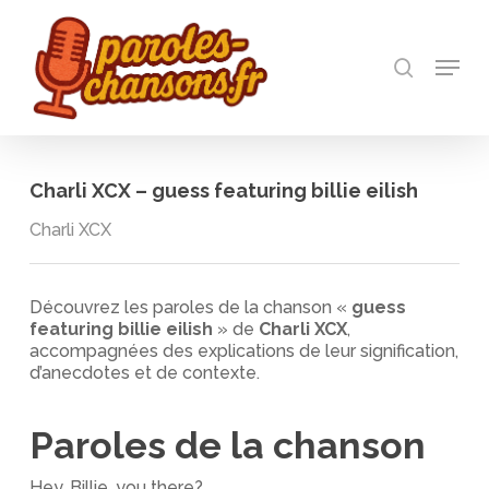
Skip
to
recherch
main
Menu
Close
content
Menu
Charli XCX – guess featuring billie eilish
Charli XCX
Découvrez les paroles de la chanson «
guess
featuring billie eilish
» de
Charli XCX
,
accompagnées des explications de leur signification,
d’anecdotes et de contexte.
Paroles de la chanson
Hey, Billie, you there?