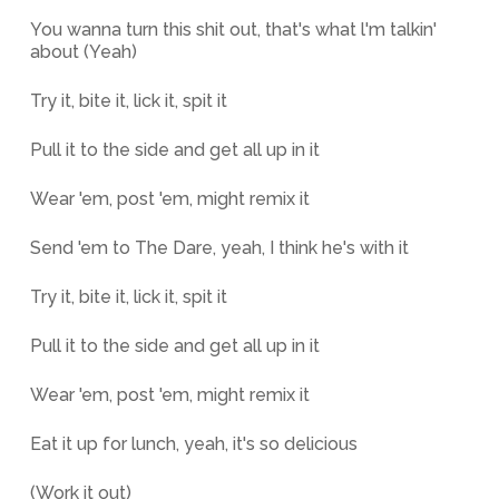
You wanna turn this shit out, that's what l'm talkin'
about (Yeah)
Try it, bite it, lick it, spit it
Pull it to the side and get all up in it
Wear 'em, post 'em, might remix it
Send 'em to The Dare, yeah, I think he's with it
Try it, bite it, lick it, spit it
Pull it to the side and get all up in it
Wear 'em, post 'em, might remix it
Eat it up for lunch, yeah, it's so delicious
(Work it out)