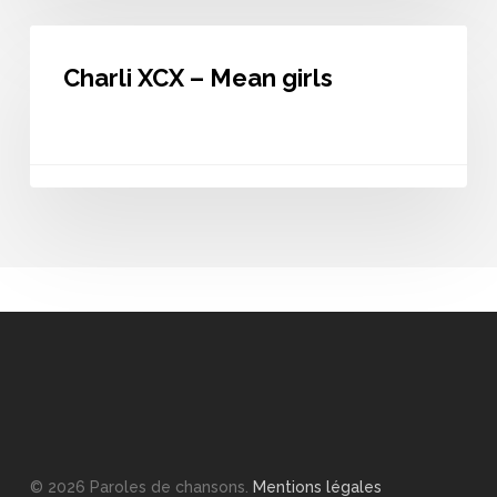
Charli
XCX
Charli XCX – Mean girls
–
Mean
girls
© 2026 Paroles de chansons.
Mentions légales