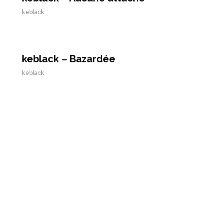
keblack
keblack – Bazardée
keblack