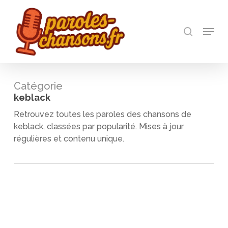
Skip
to
recherch
main
Menu
Close
content
Menu
Catégorie
keblack
Retrouvez toutes les paroles des chansons de
keblack, classées par popularité. Mises à jour
régulières et contenu unique.