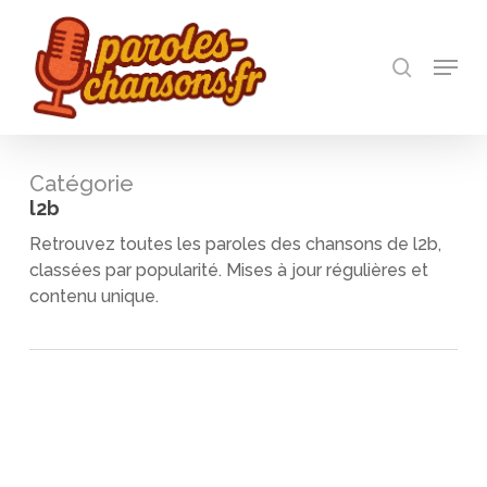
Skip
to
recherch
main
Menu
Close
content
Menu
Catégorie
l2b
Retrouvez toutes les paroles des chansons de l2b,
classées par popularité. Mises à jour régulières et
contenu unique.