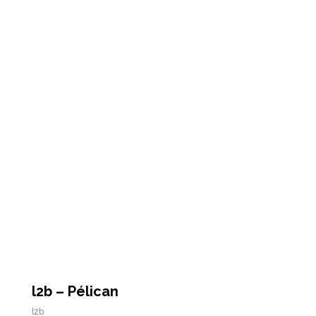
l2b – Pélican
l2b