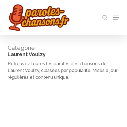
Skip
to
recherch
main
Menu
Close
content
Menu
Catégorie
Laurent Voulzy
Retrouvez toutes les paroles des chansons de
Laurent Voulzy, classées par popularité. Mises à jour
régulières et contenu unique.