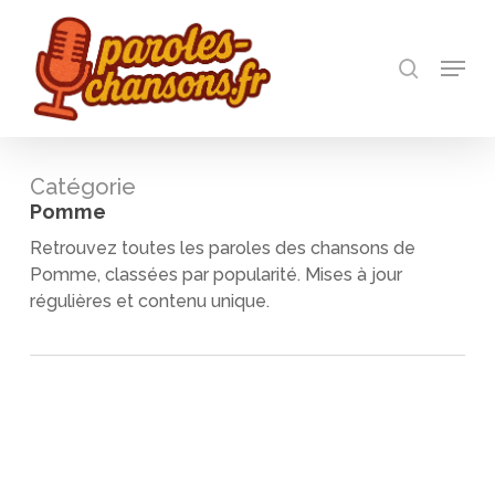
Skip
to
recherch
main
Menu
Close
content
Menu
Catégorie
Pomme
Retrouvez toutes les paroles des chansons de
Pomme, classées par popularité. Mises à jour
régulières et contenu unique.