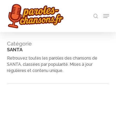
Skip
to
recherch
main
Menu
Close
content
Menu
Catégorie
SANTA
Retrouvez toutes les paroles des chansons de
SANTA, classées par popularité. Mises à jour
régulières et contenu unique.