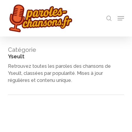
Skip
to
recherch
main
Menu
Close
content
Menu
Catégorie
Yseult
Retrouvez toutes les paroles des chansons de
Yseult, classées par popularité. Mises à jour
régulières et contenu unique.