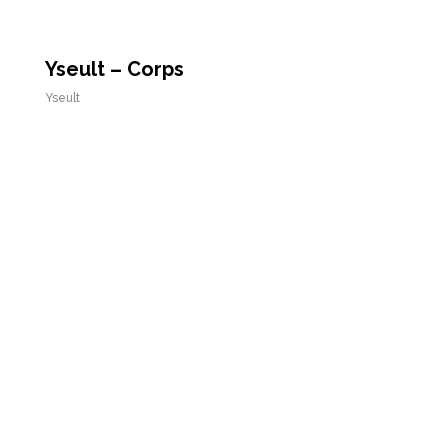
Yseult – Corps
Yseult