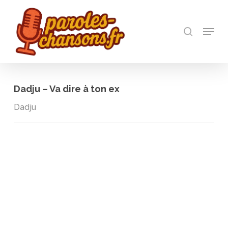
Skip
to
recherch
main
Menu
Close
content
Menu
Dadju – Va dire à ton ex
Dadju