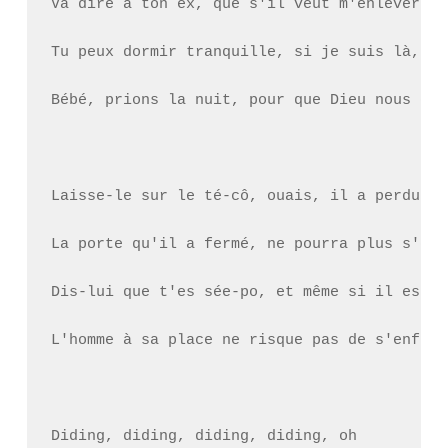
Va dire à ton ex, que s'il veut m'enlever mo
Tu peux dormir tranquille, si je suis là, c'
Bébé, prions la nuit, pour que Dieu nous off
Laisse-le sur le té-cô, ouais, il a perdu, g
La porte qu'il a fermé, ne pourra plus s'ouvr
Dis-lui que t'es sée-po, et même si il est dé
L'homme à sa place ne risque pas de s'enfuir,
Diding, diding, diding, diding, oh
