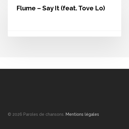
–
Flume – Say It (feat. Tove Lo)
Say
It
(feat.
Tove
Lo)
© 2026 Paroles de chansons.
Mentions légales