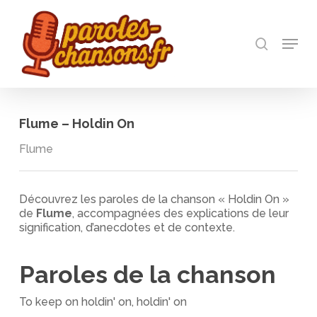
Skip
to
recherch
main
Menu
Close
content
Menu
Flume – Holdin On
Flume
Découvrez les paroles de la chanson « Holdin On »
de
Flume
, accompagnées des explications de leur
signification, d’anecdotes et de contexte.
Paroles de la chanson
To keep on holdin' on, holdin' on