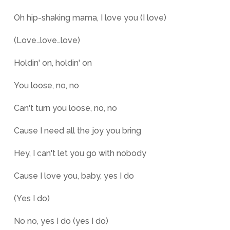
Oh hip-shaking mama, I love you (I love)
(Love…love…love)
Holdin' on, holdin' on
You loose, no, no
Can't turn you loose, no, no
Cause I need all the joy you bring
Hey, I can't let you go with nobody
Cause I love you, baby, yes I do
(Yes I do)
No no, yes I do (yes I do)