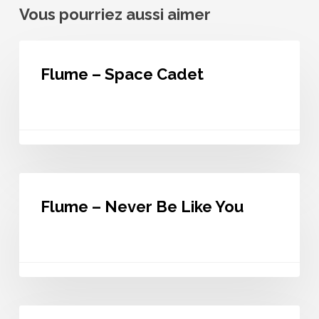
Vous pourriez aussi aimer
Flume
–
Flume – Space Cadet
Space
Cadet
Flume
–
Flume – Never Be Like You
Never
Be
Like
You
Flume