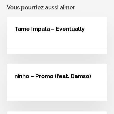
Vous pourriez aussi aimer
Tame
Impala
Tame Impala – Eventually
–
Eventually
ninho
–
ninho – Promo (feat. Damso)
Promo
(feat.
Damso)
Bad