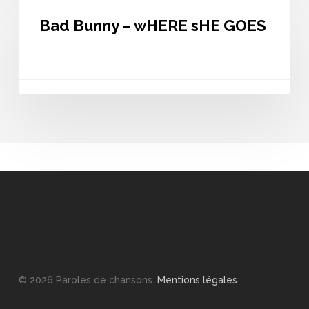
Bunny
Bad Bunny – wHERE sHE GOES
–
wHERE
sHE
GOES
© 2026 Paroles de chansons.
Mentions légales