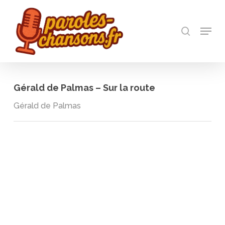
Skip
to
recherch
main
Menu
Close
content
Menu
Gérald de Palmas – Sur la route
Gérald de Palmas