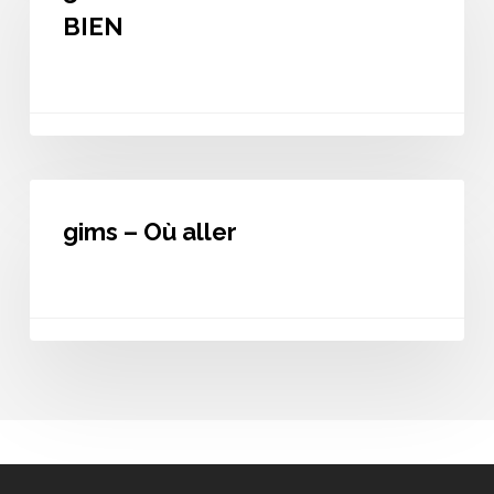
TOUT
BIEN
VA
BIEN
gims
–
gims – Où aller
Où
aller