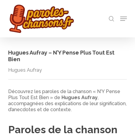
Skip
to
recherch
main
Menu
Close
content
Menu
Hugues Aufray – N’Y Pense Plus Tout Est
Bien
Hugues Aufray
Découvrez les paroles de la chanson « N'Y Pense
Plus Tout Est Bien » de
Hugues Aufray
,
accompagnées des explications de leur signification,
d’anecdotes et de contexte.
Paroles de la chanson