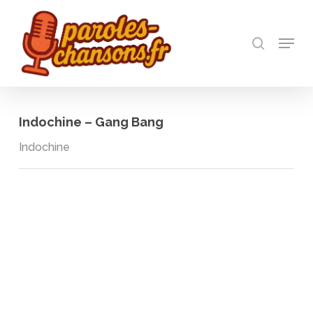
Skip
to
recherch
main
Menu
Close
content
Menu
Indochine – Gang Bang
Indochine