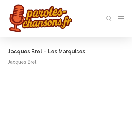
Skip
to
recherch
main
Menu
Close
content
Menu
Jacques Brel – Les Marquises
Jacques Brel