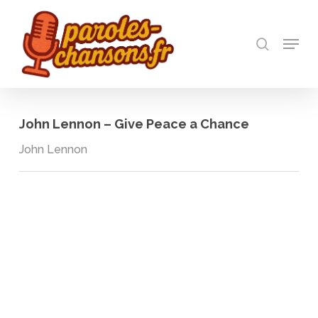
Skip
to
recherch
main
Menu
Close
content
Menu
John Lennon – Give Peace a Chance
John Lennon