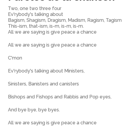
Two, one two three four
Ev'rybody's talking about
Bagism, Shagism, Dragism, Madism, Ragism, Tagism
This-ism, that-ism, is-m, is-m, is-m.
All we are saying is give peace a chance
All we are saying is give peace a chance
C'mon
Ev'rybody's talking about Ministers,
Sinisters, Banisters and canisters
Bishops and Fishops and Rabbis and Pop eyes,
And bye bye, bye byes.
All we are saying is give peace a chance