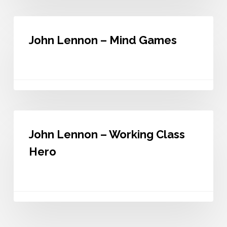
John
Lennon
John Lennon – Mind Games
–
Mind
Games
John
Lennon
John Lennon – Working Class
–
Working
Hero
Class
Hero