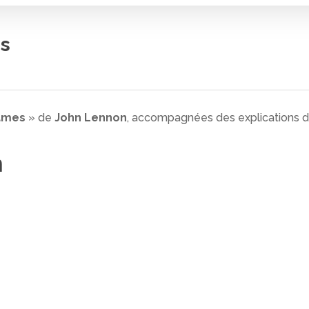
s
 fermer
ames
» de
John Lennon
, accompagnées des explications de 
n