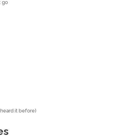
t go
 heard it before)
es