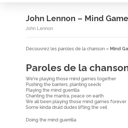
John Lennon – Mind Game
John Lennon
Cliquez sur entrée pour rechercher ou ESC pour
Découvrez les paroles de la chanson «
Mind G
Paroles de la chanso
We're playing those mind games together
Pushing the barriers, planting seeds
Playing the mind guerrilla
Chanting the mantra, peace on earth
We all been playing those mind games forever
Some kinda druid dudes lifting the veil
Doing the mind guerrilla