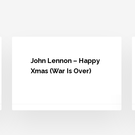
John
J
Lennon
L
–
–
Happy
(
John Lennon – Happy
Xmas
L
(War
S
Xmas (War Is Over)
Is
O
Over)