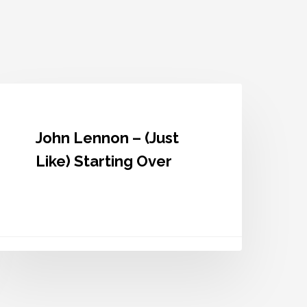
ohn
ennon
Just
John Lennon – (Just
ike)
tarting
Like) Starting Over
ver