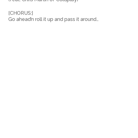
[CHORUS:]
Go ahead’n roll it up and pass it around…