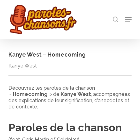
Skip
to
recherch
main
Menu
Close
content
Menu
Kanye West – Homecoming
Kanye West
Découvrez les paroles de la chanson
«
Homecoming
» de
Kanye West
, accompagnées
des explications de leur signification, d’anecdotes et
de contexte.
Paroles de la chanson
(feat. Chris Martin of Coldplay)