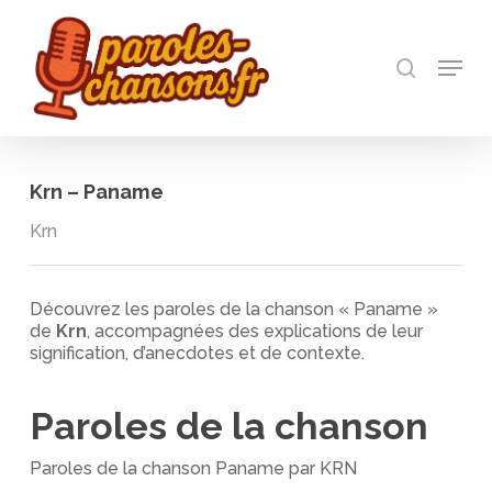
Skip
to
recherch
main
Menu
Close
content
Menu
Krn – Paname
Krn
Découvrez les paroles de la chanson « Paname »
de
Krn
, accompagnées des explications de leur
signification, d’anecdotes et de contexte.
Paroles de la chanson
Paroles de la chanson Paname par KRN