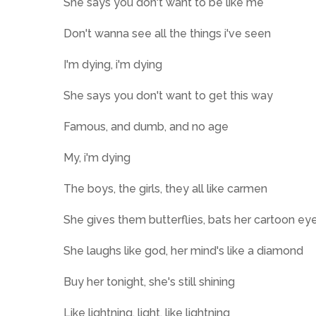
She says you don't want to be like me
Don't wanna see all the things i've seen
I'm dying, i'm dying
She says you don't want to get this way
Famous, and dumb, and no age
My, i'm dying
The boys, the girls, they all like carmen
She gives them butterflies, bats her cartoon ey
She laughs like god, her mind's like a diamond
Buy her tonight, she's still shining
Like lightning, light, like lightning