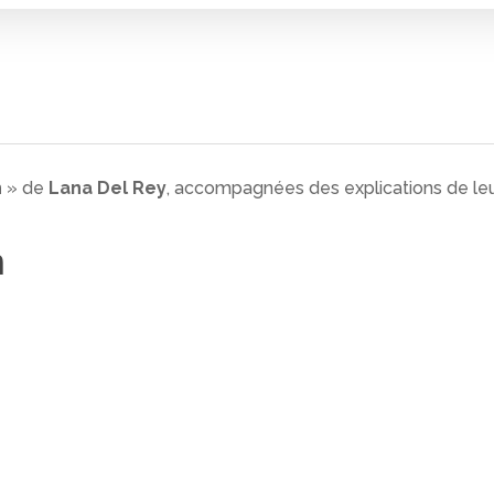
n
» de
Lana Del Rey
, accompagnées des explications de leur
n
 fermer