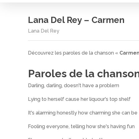
Lana Del Rey – Carmen
Lana Del Rey
Découvrez les paroles de la chanson «
Carme
Paroles de la chanso
Darling, darling, doesn't have a problem
Lying to herself cause her liquour's top shelf
It's alarming honestly how charming she can be
Cliquez sur entrée pour rechercher ou ESC pour
Fooling everyone, telling how she's having fun