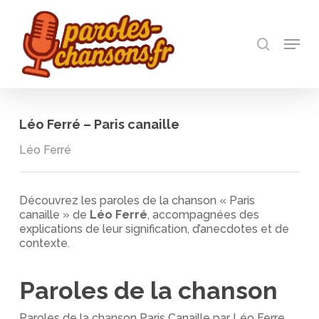
Skip
to
recherch
main
Menu
Close
content
Menu
Léo Ferré – Paris canaille
Léo Ferré
Découvrez les paroles de la chanson « Paris
canaille » de
Léo Ferré
, accompagnées des
explications de leur signification, d’anecdotes et de
contexte.
Paroles de la chanson
Paroles de la chanson Paris Canaille par Léo Ferre