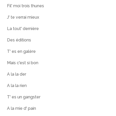
Fil' moi trois thunes
J' te verrai mieux
La tout' dernière
Des éditions
T' es en galère
Mais c'est si bon
A la la der
A la la rien
T' es un gangster
A la mie d' pain