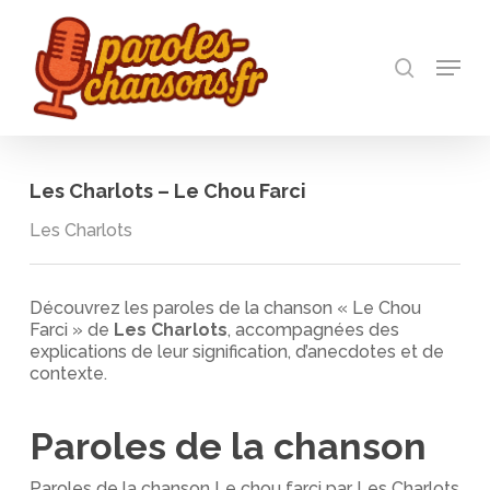
Skip
to
recherch
main
Menu
Close
content
Menu
Les Charlots – Le Chou Farci
Les Charlots
Découvrez les paroles de la chanson « Le Chou
Farci » de
Les Charlots
, accompagnées des
explications de leur signification, d’anecdotes et de
contexte.
Paroles de la chanson
Paroles de la chanson Le chou farci par Les Charlots