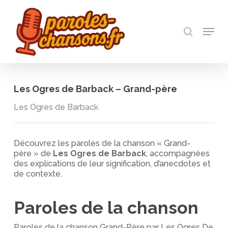
Skip
to
recherch
main
Menu
Close
content
Menu
Les Ogres de Barback – Grand-père
Les Ogres de Barback
Découvrez les paroles de la chanson « Grand-
père » de
Les Ogres de Barback
, accompagnées
des explications de leur signification, d’anecdotes et
de contexte.
Paroles de la chanson
Paroles de la chanson Grand-Père par Les Ogres De