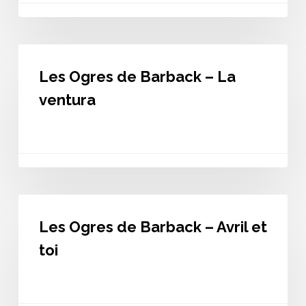
Les
Ogres
Les Ogres de Barback – La
de
Barback
ventura
–
La
ventura
Les
Ogres
Les Ogres de Barback – Avril et
de
Barback
toi
–
Avril
et
toi