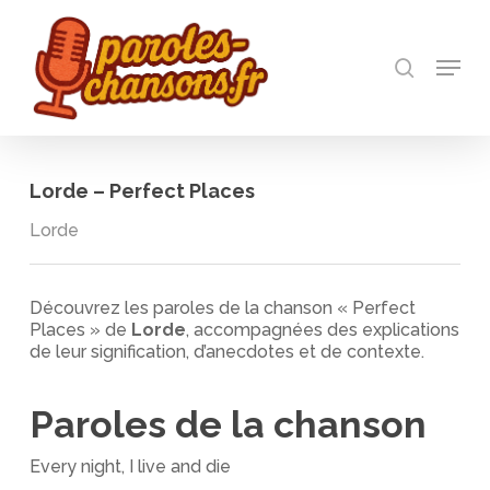
Skip
to
recherch
main
Menu
Close
content
Menu
Lorde – Perfect Places
Lorde
Découvrez les paroles de la chanson « Perfect
Places » de
Lorde
, accompagnées des explications
de leur signification, d’anecdotes et de contexte.
Paroles de la chanson
Every night, I live and die