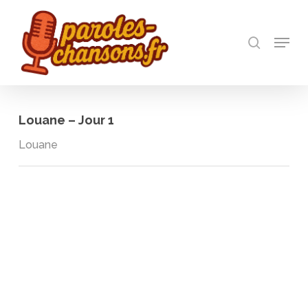
Skip
to
recherch
main
Menu
Close
content
Menu
Louane – Jour 1
Louane