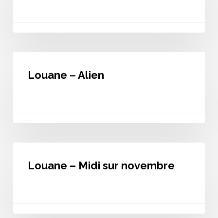
Louane
–
Louane – Alien
Alien
Louane
–
Louane – Midi sur novembre
Midi
sur
novembre