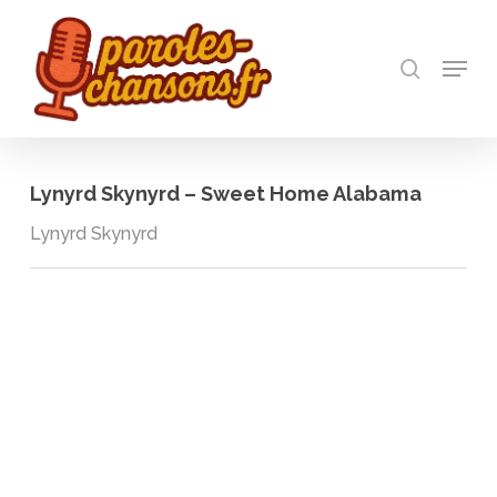
Skip
to
recherch
main
Menu
Close
content
Menu
Lynyrd Skynyrd – Sweet Home Alabama
Lynyrd Skynyrd