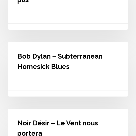
me
quitte
pas
Bob
Dylan
Bob Dylan – Subterranean
–
Subterranean
Homesick Blues
Homesick
Blues
Noir
Désir
Noir Désir – Le Vent nous
–
Le
portera
Vent