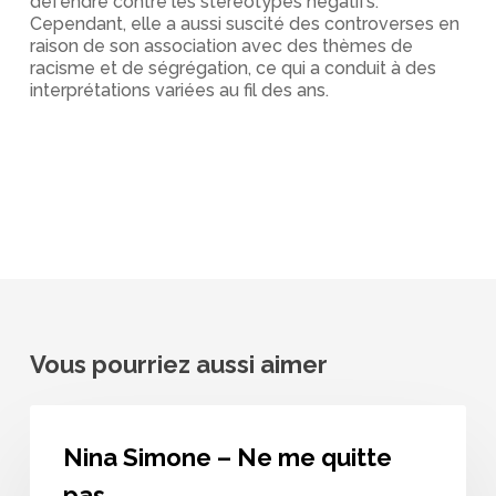
défendre contre les stéréotypes négatifs.
Cependant, elle a aussi suscité des controverses en
raison de son association avec des thèmes de
racisme et de ségrégation, ce qui a conduit à des
interprétations variées au fil des ans.
Vous pourriez aussi aimer
Nina
Simone
Nina Simone – Ne me quitte
–
Ne
pas