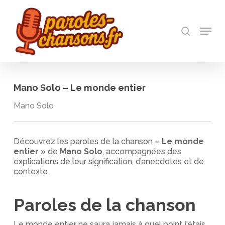
Skip
to
recherch
main
Menu
Close
content
Menu
Mano Solo – Le monde entier
Mano Solo
Découvrez les paroles de la chanson «
Le monde
entier
» de
Mano Solo
, accompagnées des
explications de leur signification, d’anecdotes et de
contexte.
Paroles de la chanson
Le monde entier ne saura jamais à quel point j'étais