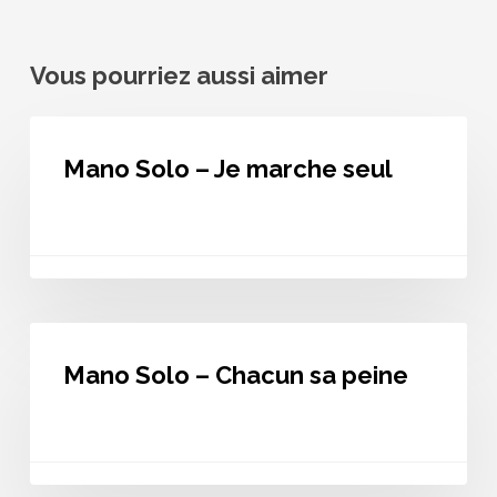
Vous pourriez aussi aimer
Mano
Solo
Mano Solo – Je marche seul
–
Je
marche
seul
Mano
Solo
Mano Solo – Chacun sa peine
–
Chacun
sa
peine