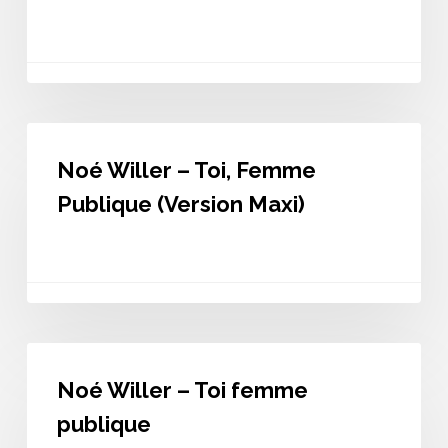
originale
1985)
Noé
Willer
Noé Willer – Toi, Femme
–
Toi,
Publique (Version Maxi)
Femme
Publique
(Version
Maxi)
Noé
Willer
Noé Willer – Toi femme
–
Toi
publique
femme