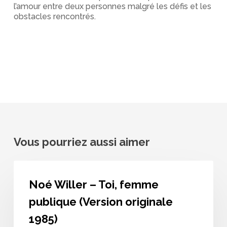
l’amour entre deux personnes malgré les défis et les
obstacles rencontrés.
Vous pourriez aussi aimer
Noé
Willer
Noé Willer – Toi, femme
–
Toi,
publique (Version originale
femme
publique
1985)
(Version