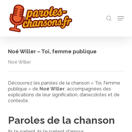
Skip
to
recherch
main
Menu
Close
content
Menu
Noé Willer – Toi, femme publique
Noé Willer
Découvrez les paroles de la chanson « Toi, femme
publique » de
Noé Willer
, accompagnées des
explications de leur signification, d’anecdotes et de
contexte.
Paroles de la chanson
Ils te parlent, ils te parlent d'amour