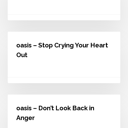
It
oasis
–
oasis – Stop Crying Your Heart
Stop
Crying
Out
Your
Heart
Out
oasis
–
oasis – Don’t Look Back in
Don’t
Look
Anger
Back
in