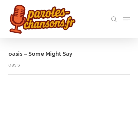
Skip
to
recherch
main
Menu
Close
content
Menu
oasis – Some Might Say
oasis