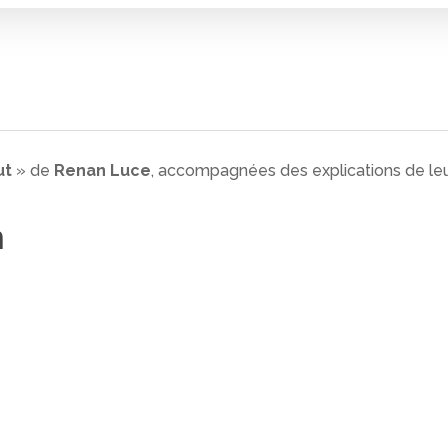
 fermer
ut
» de
Renan Luce
, accompagnées des explications de leur
n