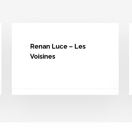
Renan
R
Luce
L
–
–
Les
R
Renan Luce – Les
Voisines
Voisines