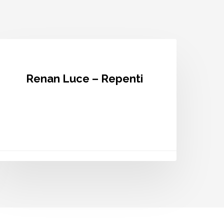
enan
uce
epenti
Renan Luce – Repenti