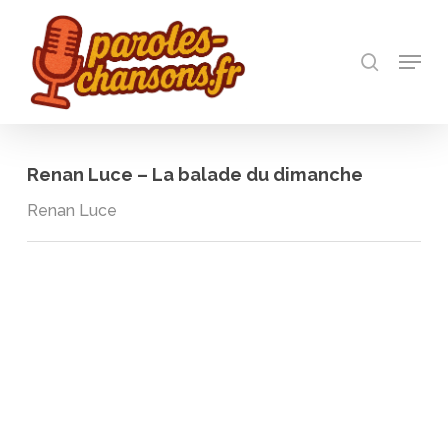
Skip
to
recherch
main
Menu
Close
content
Menu
Renan Luce – La balade du dimanche
Renan Luce