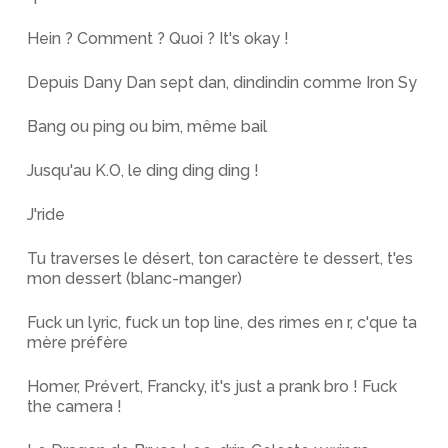
Hein ? Comment ? Quoi ? It's okay !
Depuis Dany Dan sept dan, dindindin comme Iron Sy
Bang ou ping ou bim, même bail
Jusqu'au K.O, le ding ding ding !
J'ride
Tu traverses le désert, ton caractère te dessert, t'es
mon dessert (blanc-manger)
Fuck un lyric, fuck un top line, des rimes en r, c'que ta
mère préfère
Homer, Prévert, Francky, it's just a prank bro ! Fuck
the camera !