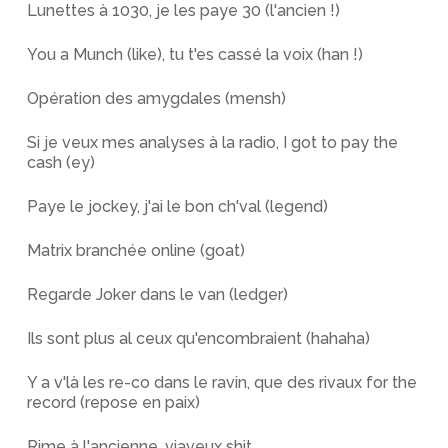
Lunettes à 1030, je les paye 30 (l'ancien !)
You a Munch (like), tu t'es cassé la voix (han !)
Opération des amygdales (mensh)
Si je veux mes analyses à la radio, I got to pay the
cash (ey)
Paye le jockey, j'ai le bon ch'val (legend)
Matrix branchée online (goat)
Regarde Joker dans le van (ledger)
Ils sont plus al ceux qu'encombraient (hahaha)
Y a v'là les re-co dans le ravin, que des rivaux for the
record (repose en paix)
Rime à l'ancienne, viaveux shit