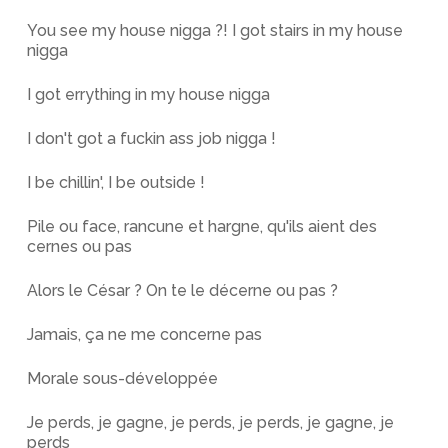
You see my house nigga ?! I got stairs in my house
nigga
I got errything in my house nigga
I don't got a fuckin ass job nigga !
I be chillin', I be outside !
Pile ou face, rancune et hargne, qu'ils aient des
cernes ou pas
Alors le César ? On te le décerne ou pas ?
Jamais, ça ne me concerne pas
Morale sous-développée
Je perds, je gagne, je perds, je perds, je gagne, je
perds