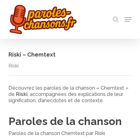
Skip
to
recherch
main
Menu
Close
content
Menu
Riski – Chemtext
Riski
Découvrez les paroles de la chanson « Chemtext »
de
Riski
, accompagnées des explications de leur
signification, d’anecdotes et de contexte.
Paroles de la chanson
Paroles de la chanson Chemtext par Riski