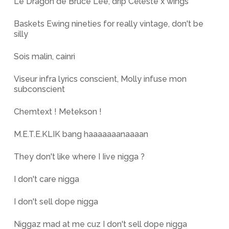
Le Dragon de Bruce Lee, drip Celeste x wings
Baskets Ewing nineties for really vintage, don't be
silly
Sois malin, cainri
Viseur infra lyrics conscient, Molly infuse mon
subconscient
Chemtext ! Metekson !
M.E.T.E.KLIK bang haaaaaaanaaaan
They don't like where I Iive nigga ?
I don't care nigga
I don't sell dope nigga
Niggaz mad at me cuz I don't sell dope nigga