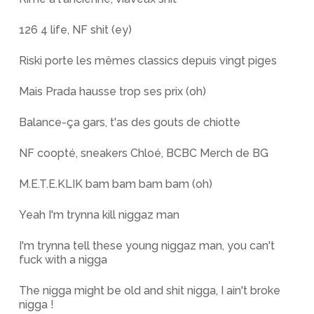
126 4 life, NF shit (ey)
Riski porte les mêmes classics depuis vingt piges
Mais Prada hausse trop ses prix (oh)
Balance-ça gars, t'as des gouts de chiotte
NF coopté, sneakers Chloé, BCBC Merch de BG
M.E.T.E.KLIK bam bam bam bam (oh)
Yeah I'm trynna kill niggaz man
I'm trynna tell these young niggaz man, you can't
fuck with a nigga
The nigga might be old and shit nigga, I ain't broke
nigga !