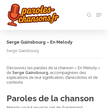
Skip
to
recherch
main
Menu
Close
content
Menu
Serge Gainsbourg – En Melody
Serge Gainsbourg
Découvrez les paroles de la chanson « En Melody »
de
Serge Gainsbourg
, accompagnées des
explications de leur signification, d’anecdotes et de
contexte.
Paroles de la chanson
Melody voulut revoir le ciel de Sunderland