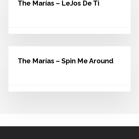
The Marías – LeJos De Ti
–
LeJos
De
Ti
The
Marías
The Marías – Spin Me Around
–
Spin
Me
Around