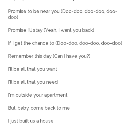
Promise to be near you (Doo-doo, doo-doo, doo-
doo)
Promise I'll stay (Yeah, I want you back)
If I get the chance to (Doo-doo, doo-doo, doo-doo)
Remember this day (Can I have you?)
I'll be all that you want
I'll be all that you need
I'm outside your apartment
But, baby, come back to me
I just built us a house