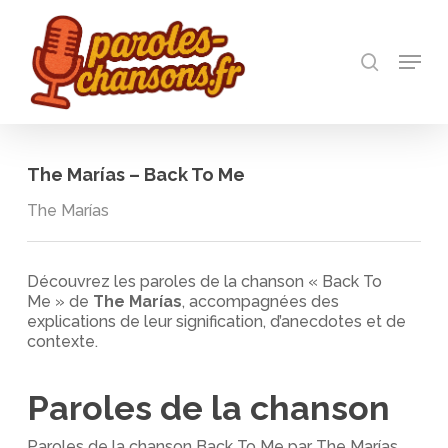
Skip
to
recherch
main
Menu
Close
content
Menu
The Marías – Back To Me
The Marías
Découvrez les paroles de la chanson « Back To
Me » de
The Marías
, accompagnées des
explications de leur signification, d’anecdotes et de
contexte.
Paroles de la chanson
Paroles de la chanson Back To Me par The Marías