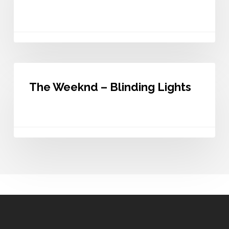
My
Name
The
Weeknd
The Weeknd – Blinding Lights
–
Blinding
Lights