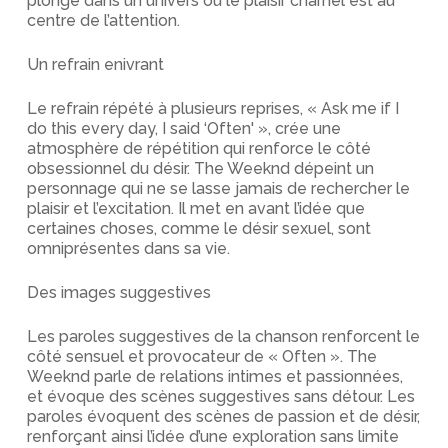
plonge dans un univers où le plaisir charnel est au
centre de l’attention.
Un refrain enivrant
Le refrain répété à plusieurs reprises, « Ask me if I
do this every day, I said ‘Often' », crée une
atmosphère de répétition qui renforce le côté
obsessionnel du désir. The Weeknd dépeint un
personnage qui ne se lasse jamais de rechercher le
plaisir et l’excitation. Il met en avant l’idée que
certaines choses, comme le désir sexuel, sont
omniprésentes dans sa vie.
Des images suggestives
Les paroles suggestives de la chanson renforcent le
côté sensuel et provocateur de « Often ». The
Weeknd parle de relations intimes et passionnées,
et évoque des scènes suggestives sans détour. Les
paroles évoquent des scènes de passion et de désir,
renforçant ainsi l’idée d’une exploration sans limite