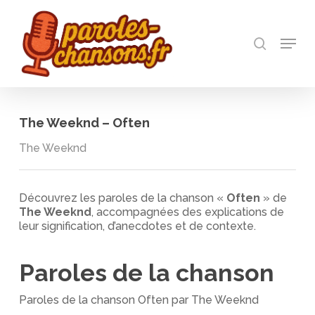
Skip
to
recherch
main
Menu
Close
content
Menu
The Weeknd – Often
The Weeknd
Découvrez les paroles de la chanson «
Often
» de
The Weeknd
, accompagnées des explications de
leur signification, d’anecdotes et de contexte.
Paroles de la chanson
Paroles de la chanson Often par The Weeknd