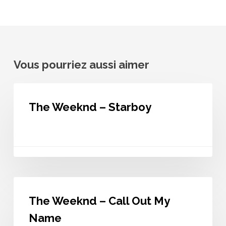
Vous pourriez aussi aimer
The
Weeknd
The Weeknd – Starboy
–
Starboy
The
Weeknd
The Weeknd – Call Out My
–
Call
Name
Out