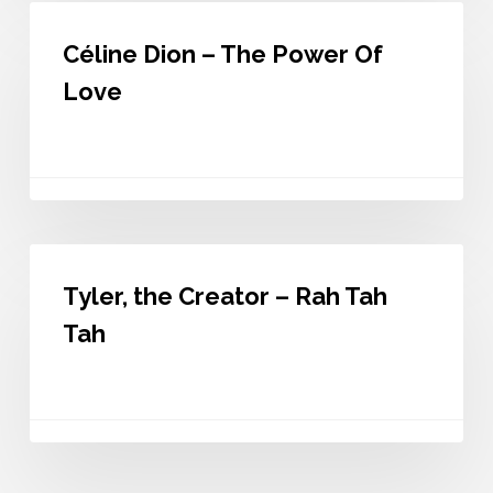
Céline
Dion
Céline Dion – The Power Of
–
The
Love
Power
Of
Love
Tyler,
the
Tyler, the Creator – Rah Tah
Creator
–
Tah
Rah
Tah
Tah