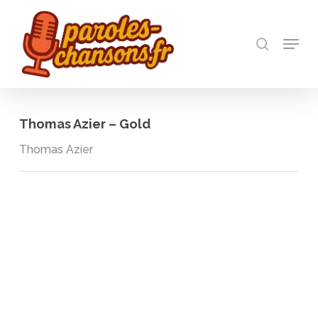
Skip
to
recherch
main
Menu
Close
content
Menu
Thomas Azier – Gold
Thomas Azier