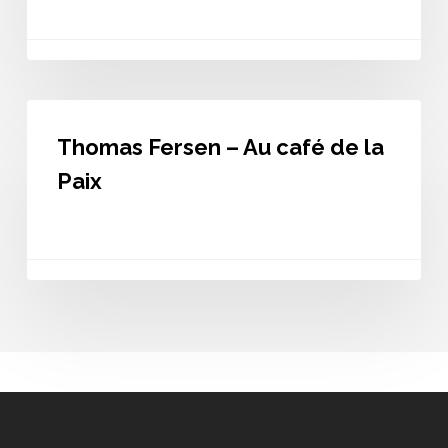
Lion
Thomas
Fersen
Thomas Fersen – Au café de la
–
Au
Paix
café
de
la
Paix