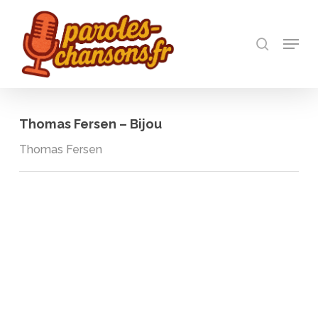
Skip
to
recherch
main
Menu
Close
content
Menu
Thomas Fersen – Bijou
Thomas Fersen