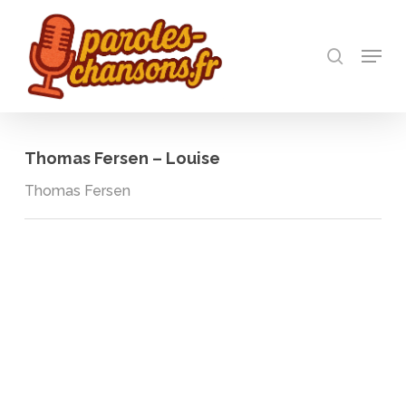
Skip
to
recherch
main
Menu
Close
content
Menu
Thomas Fersen – Louise
Thomas Fersen