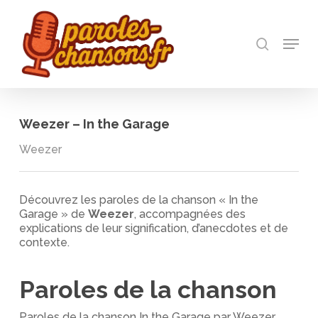
Skip
to
recherch
main
Menu
Close
content
Menu
Weezer – In the Garage
Weezer
Découvrez les paroles de la chanson « In the
Garage » de
Weezer
, accompagnées des
explications de leur signification, d’anecdotes et de
contexte.
Paroles de la chanson
Paroles de la chanson In the Garage par Weezer