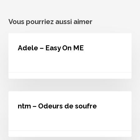
Vous pourriez aussi aimer
Adele
–
Adele – Easy On ME
Easy
On
ME
ntm
–
ntm – Odeurs de soufre
Odeurs
de
soufre