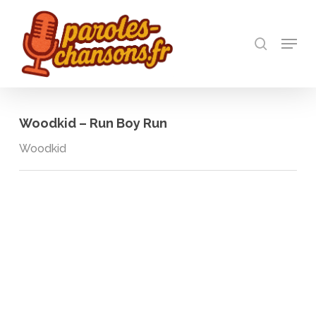
Skip
to
recherch
main
Menu
Close
content
Menu
Woodkid – Run Boy Run
Woodkid