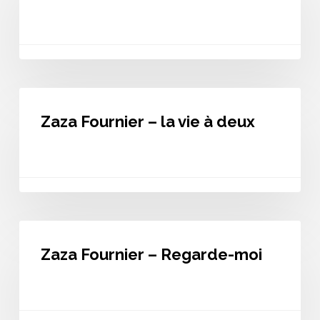
Baston
Zaza
Fournier
Zaza Fournier – la vie à deux
–
la
vie
à
deux
Zaza
Fournier
Zaza Fournier – Regarde-moi
–
Regarde-
moi