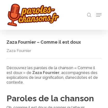
Skip
to
recherch
main
Menu
Close
content
Menu
Zaza Fournier – Comme il est doux
Zaza Fournier
Découvrez les paroles de la chanson « Comme il
est doux » de
Zaza Fournier
, accompagnées des
explications de leur signification, d’anecdotes et de
contexte.
Paroles de la chanson
Oh, comme il est doux de songer qu'ailleurs