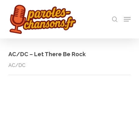
Skip
to
recherch
main
Menu
Close
content
Menu
AC/DC – Let There Be Rock
AC/DC