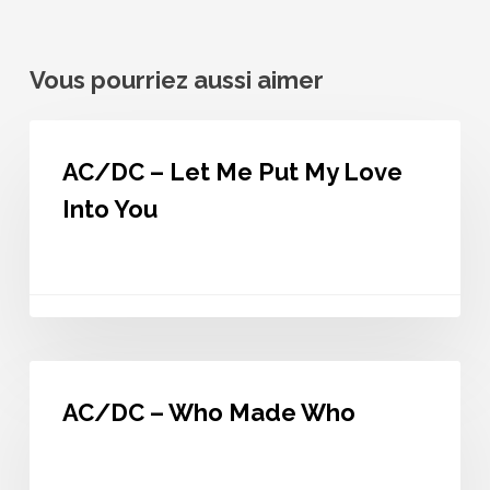
Vous pourriez aussi aimer
AC/DC
–
AC/DC – Let Me Put My Love
Let
Me
Into You
Put
My
Love
Into
You
AC/DC
–
AC/DC – Who Made Who
Who
Made
Who