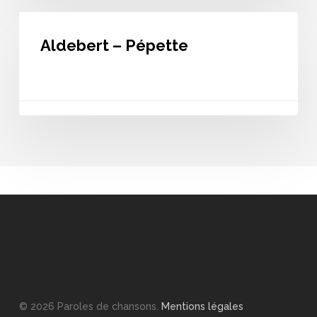
Aldebert
–
Aldebert – Pépette
Pépette
© 2026 Paroles de chansons.
Mentions légales