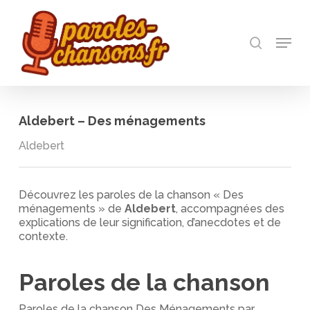
Skip
to
recherch
main
Menu
Close
content
Menu
Aldebert – Des ménagements
Aldebert
Découvrez les paroles de la chanson « Des
ménagements » de
Aldebert
, accompagnées des
explications de leur signification, d’anecdotes et de
contexte.
Paroles de la chanson
Paroles de la chanson Des Ménagements par