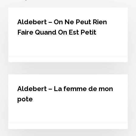
Aldebert
–
Aldebert – On Ne Peut Rien
On
Ne
Faire Quand On Est Petit
Peut
Rien
Faire
Quand
On
Est
Petit
Aldebert
–
Aldebert – La femme de mon
La
femme
pote
de
mon
pote