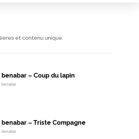
lières et contenu unique.
benabar – Coup du lapin
benabar
benabar – Triste Compagne
benabar