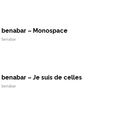
benabar – Monospace
benabar
benabar – Je suis de celles
benabar