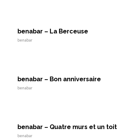
benabar – La Berceuse
benabar
benabar – Bon anniversaire
benabar
benabar – Quatre murs et un toit
benabar