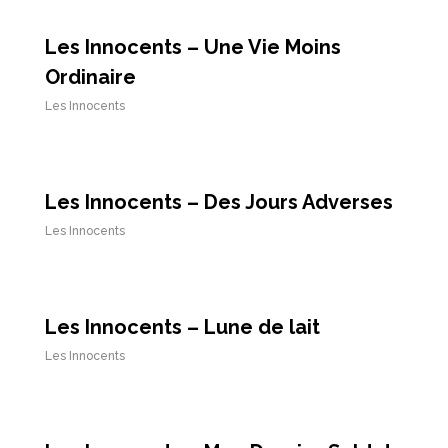
Les Innocents – Une Vie Moins
Ordinaire
Les Innocents
Les Innocents – Des Jours Adverses
Les Innocents
Les Innocents – Lune de lait
Les Innocents