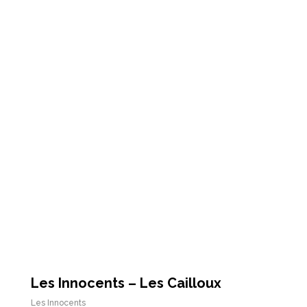
Les Innocents – Les Cailloux
Les Innocents