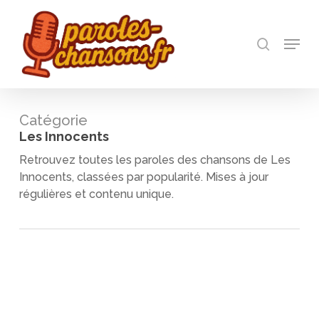
Skip
to
recherch
main
Menu
Close
content
Menu
Catégorie
Les Innocents
Retrouvez toutes les paroles des chansons de Les
Innocents, classées par popularité. Mises à jour
régulières et contenu unique.