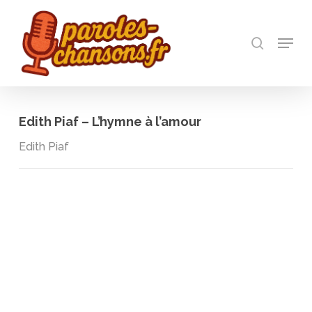
Skip
to
recherch
main
Menu
Close
content
Menu
Edith Piaf – L’hymne à l’amour
Edith Piaf