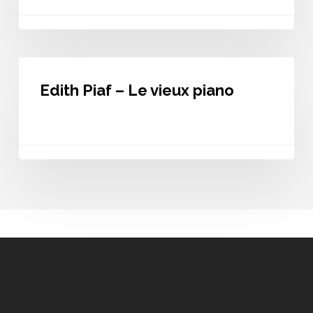
Edith
Piaf
Edith Piaf – Le vieux piano
–
Le
vieux
piano